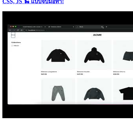
CSS, JS 🐍 แบบจับมือทำ!