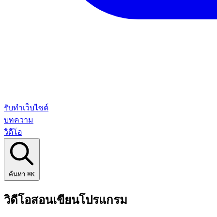
รับทำเว็บไซต์
บทความ
วิดีโอ
ค้นหา
⌘K
วิดีโอสอนเขียนโปรแกรม