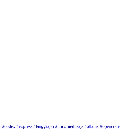
er
#codex
#express
#langgraph
#llm
#medusajs
#ollama
#opencode