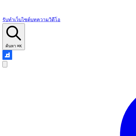
รับทำเว็บไซต์
บทความ
วิดีโอ
ค้นหา
⌘K