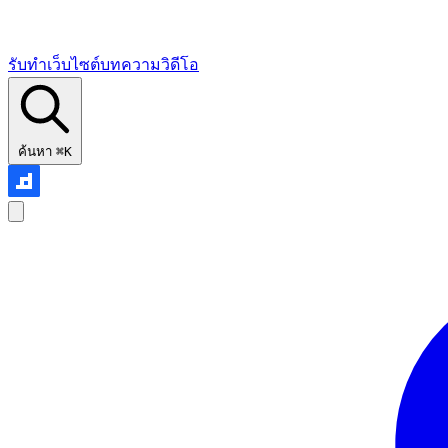
รับทำเว็บไซต์
บทความ
วิดีโอ
ค้นหา
⌘K