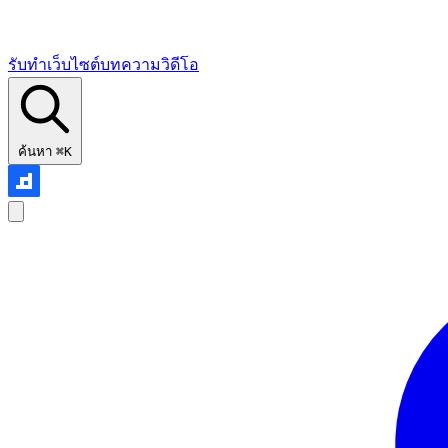
รับทำเว็บไซต์
บทความ
วิดีโอ
ค้นหา
⌘K