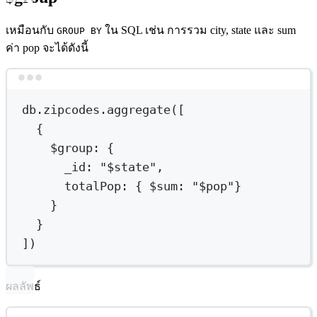
เหมือนกับ
ใน SQL เช่น การรวม city, state และ sum
GROUP BY
ค่า pop จะได้ดังนี้
Terminal window
db.zipcodes.aggregate([
{
$group
:
{
_id:
"
$state
",
totalPop:
{
 $sum
:
"
$pop
"}
}
}
])
ผลลัพธ์