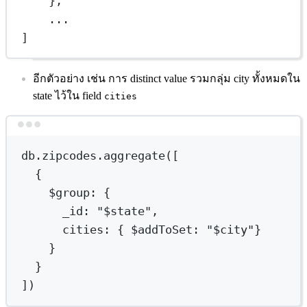
},
...
]
อีกตัวอย่าง เช่น การ distinct value รวมกลุ่ม city ทั้งหมดใน
state ไว้ใน field
cities
Terminal window
db.zipcodes.aggregate([
{
$group
:
{
_id:
"
$state
",
cities:
{
 $addToSet
:
"
$city
"}
}
}
])