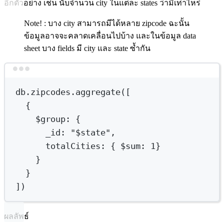
อีกตัวอย่าง เช่น นับจำนวน city ในแต่ละ states ว่ามีเท่าไหร่
Note! : บาง city สามารถมีได้หลาย zipcode ฉะนั้น
ข้อมูลอาจจะคลาดเคลื่อนไปบ้าง และในข้อมูล data
sheet บาง fields มี city และ state ซ้ำกัน
Terminal window
db.zipcodes.aggregate([
{
$group
:
{
_id:
"
$state
",
totalCities:
{
 $sum
:
1
}
}
}
])
ผลลัพธ์