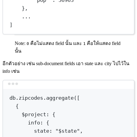
"pop"
 : 
36963
},
...
]
Note:
คือไม่แสดง field นั้น และ
คือให้แสดง field
0
1
นั้น
อีกตัวอย่าง เช่น sub-document fields เอา state และ city ไปไว้ใน
info เช่น
Terminal window
db.zipcodes.aggregate([
{
$project
:
{
info:
{
state:
"
$state
",