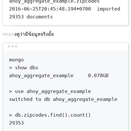
ahoy_aggregate_example.zipcodes
2016-06-25T20:45:48.194+0700  imported 
29353 documents
ทดลองดูว่ามีข้อมูลจริงมั้ย
Terminal window
mongo
>
 show dbs
ahoy_aggregate_example
0.078GB
>
 use ahoy_aggregate_example
switched
to
db
ahoy_aggregate_example
>
db.zipcodes.find
()
.count
()
29353