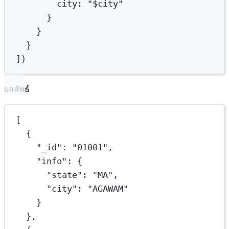
city:
"
$city
"
}
}
}
])
ผลลัพธ์
[
{
"_id"
: 
"01001"
,
"info"
: {
"state"
: 
"MA"
,
"city"
: 
"AGAWAM"
}
},