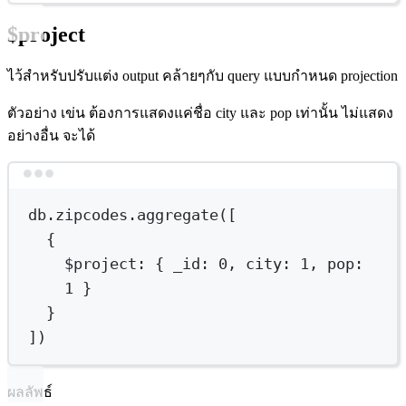
$project
ไว้สำหรับปรับแต่ง output คล้ายๆกับ query แบบกำหนด projection
ตัวอย่าง เข่น ต้องการแสดงแค่ชื่อ city และ pop เท่านั้น ไม่แสดง
อย่างอื่น จะได้
Terminal window
db.zipcodes.aggregate([
{
$project
:
{
_id:
0,
city:
1,
pop:
1
}
}
])
ผลลัพธ์