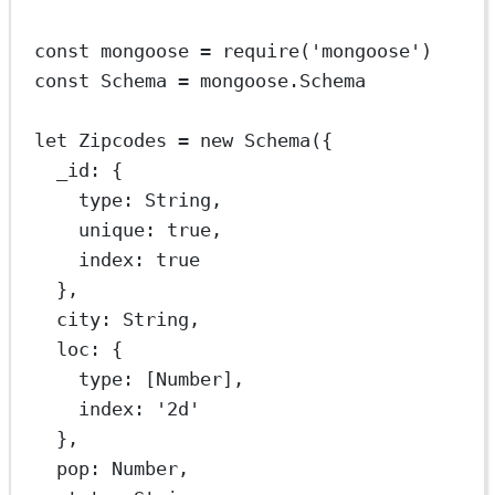
const
mongoose
=
require
(
'mongoose'
)
const
Schema
=
 mongoose.Schema
let
 Zipcodes 
=
new
Schema
({
_id: {
type: String,
unique: 
true
,
index: 
true
},
city: String,
loc: {
type: [Number],
index: 
'2d'
},
pop: Number,