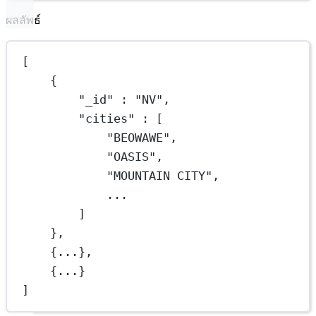
ผลลัพธ์
[
{
"_id"
 : 
"NV"
,
"cities"
 : [
"BEOWAWE"
,
"OASIS"
,
"MOUNTAIN CITY"
,
...
]
},
{
...
},
{
...
}
]