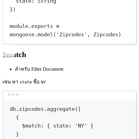
state: String
})
module
.
exports
=
mongoose.
model
(
'Zipcodes'
, Zipcodes)
$match
สำหรับ Filter Document
เช่น หา
ชื่อ
state
NY
Terminal window
db.zipcodes.aggregate([
{
$match
:
{
state:
'NY'
}
}