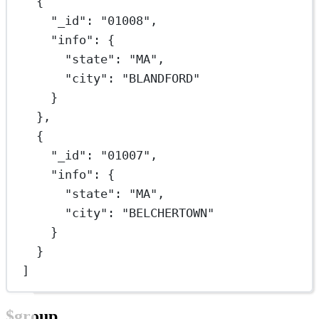
{
"_id"
: 
"01008"
,
"info"
: {
"state"
: 
"MA"
,
"city"
: 
"BLANDFORD"
}
},
{
"_id"
: 
"01007"
,
"info"
: {
"state"
: 
"MA"
,
"city"
: 
"BELCHERTOWN"
}
}
]
$group