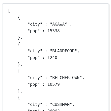
[
{
"city"
 : 
"AGAWAM"
,
"pop"
 : 
15338
},
{
"city"
 : 
"BLANDFORD"
,
"pop"
 : 
1240
},
{
"city"
 : 
"BELCHERTOWN"
,
"pop"
 : 
10579
},
{
"city"
 : 
"CUSHMAN"
,