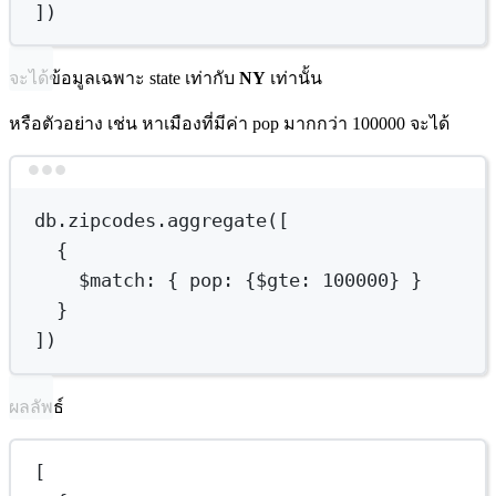
])
จะได้ข้อมูลเฉพาะ state เท่ากับ
NY
เท่านั้น
หรือตัวอย่าง เช่น หาเมืองที่มีค่า pop มากกว่า 100000 จะได้
Terminal window
db.zipcodes.aggregate([
{
$match
:
{
pop:
{
$gte
:
100000
}
}
}
])
ผลลัพธ์
[