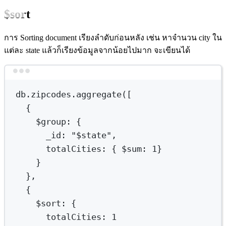
$sort
การ Sorting document เรียงลำดับก่อนหลัง เช่น หาจำนวน city ใน
แต่ละ state แล้วก็เรียงข้อมูลจากน้อยไปมาก จะเขียนได้
Terminal window
db.zipcodes.aggregate([
{
$group
:
{
_id:
"
$state
",
totalCities:
{
 $sum
:
1
}
}
},
{
$sort
:
{
totalCities:
1