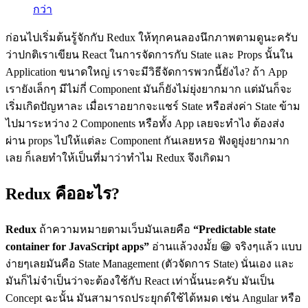
กว่า
ก่อนไปเริ่มต้นรู้จักกับ Redux ให้ทุกคนลองนึกภาพตามดูนะครับ
ว่าปกติเราเขียน React ในการจัดการกับ State และ Props นั้นใน
Application ขนาดใหญ่ เราจะมีวิธีจัดการพวกนี้ยังไง? ถ้า App
เรายังเล็กๆ มีไม่กี่ Component มันก็ยังไม่ยุ่งยากมาก แต่มันก็จะ
เริ่มเกิดปัญหาละ เมื่อเราอยากจะแชร์ State หรือส่งค่า State ข้าม
ไปมาระหว่าง 2 Components หรือทั้ง App เลยจะทำไง ต้องส่ง
ผ่าน props ไปให้แต่ละ Component กันเลยหรอ ฟังดูยุ่งยากมาก
เลย ก็เลยทำให้เป็นที่มาว่าทำไม Redux จึงเกิดมา
Redux คืออะไร?
Redux
ถ้าความหมายตามเว็บมันเลยคือ
“Predictable state
container for JavaScript apps”
อ่านแล้วงงมั้ย 😁 จริงๆแล้ว แบบ
ง่ายๆเลยมันคือ State Management (ตัวจัดการ State) นั่นเอง และ
มันก็ไม่จำเป็นว่าจะต้องใช้กับ React เท่านั้นนะครับ มันเป็น
Concept ฉะนั้น มันสามารถประยุกต์ใช้ได้หมด เช่น Angular หรือ