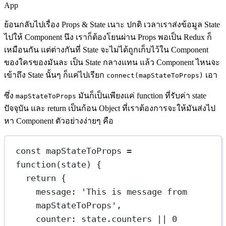
App
ย้อนกลับไปเรื่อง Props & State เนาะ ปกติ เวลาเราส่งข้อมูล State
ไปให้ Component นึง เราก็ต้องโยนผ่าน Props พอเป็น Redux ก็
เหมือนกัน แต่ต่างกันที่ State จะไม่ได้ถูกเก็บไว้ใน Component
ของใครของมันละ เป็น State กลางแทน แล้ว Component ไหนจะ
เข้าถึง State นั้นๆ ก็แค่ไปเรียก
เอา
connect(mapStateToProps)
ซึ่ง
มันก็เป็นเพียงแค่ function ที่รับค่า state
mapStateToProps
ปัจจุบัน และ return เป็นก้อน Object ที่เราต้องการจะให้มันส่งไป
หา Component ตัวอย่างง่ายๆ คือ
const
mapStateToProps
=
function
(
state
) {
return
 {
message: 
'This is message from 
mapStateToProps'
,
counter: state.counters 
||
0