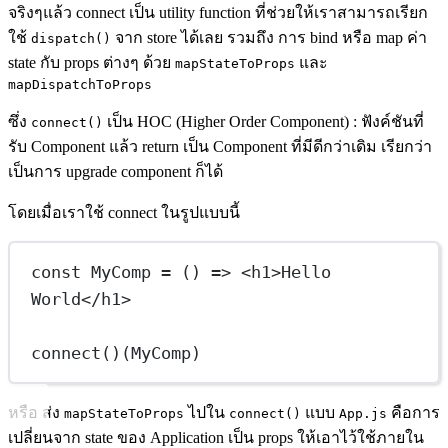
จริงๆแล้ว connect เป็น utility function ที่ช่วยให้เราสามารถเรียก
ใช้
จาก store ได้เลย รวมถึง การ bind หรือ map ค่า
dispatch()
state กับ props ต่างๆ ด้วย
และ
mapStateToProps
mapDispatchToProps
ซึ่ง
เป็น HOC (Higher Order Component) : ฟังค์ชันที่
connect()
รับ Component แล้ว return เป็น Component ที่มีดีกว่าเดิม เรียกว่า
เป็นการ upgrade component ก็ได้
โดยเมื่อเราใช้ connect ในรูปแบบนี้
const
MyComp
=
 () 
=>
 <
h1
>Hello 
World</
h1
>
connect
()(MyComp)
หรือ ส่ง
ไปใน
แบบ
คือการ
mapStateToProps
connect()
App.js
เปลี่ยนจาก state ของ Application เป็น props ให้เอาไว้ใช้ภายใน