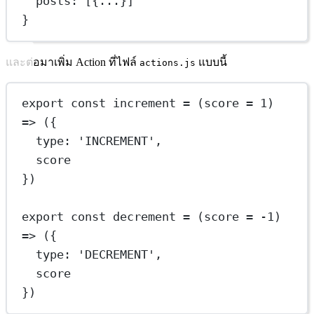
posts
: [{
...
}]
}
และต่อมาเพิ่ม Action ที่ไฟล์
แบบนี้
actions.js
export
const
increment
=
 (
score
=
1
) 
=>
 ({
type: 
'INCREMENT'
,
score
})
export
const
decrement
=
 (
score
=
-
1
) 
=>
 ({
type: 
'DECREMENT'
,
score
})