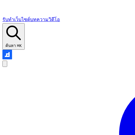
รับทำเว็บไซต์
บทความ
วิดีโอ
ค้นหา
⌘K