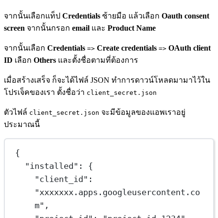
จากนั้นเลือกแท็ป
Credentials
ซ้ายมือ แล้วเลือก
Oauth consent
screen
จากนั้นกรอก
email
และ
Product Name
จากนั้นเลือก
Credentials
Create credentials
OAuth client
=>
=>
ID
เลือก
Others
และตั้งชื่อตามที่ต้องการ
เมื่อสร้างเสร็จ ก็จะได้ไฟล์ JSON ทำการดาวน์โหลดมามาไว้ใน
โปรเจ็คของเรา ตั้งชื่อว่า
client_secret.json
ตัวไฟล์
จะมีข้อมูลของแอพเราอยู่
client_secret.json
ประมาณนี้
{
"installed"
: {
"client_id"
: 
"xxxxxxx.apps.googleusercontent.co
m"
,