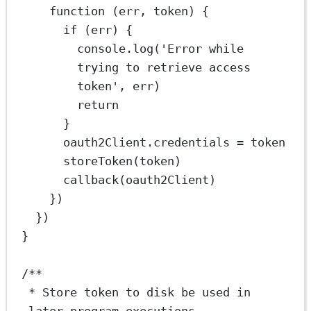
function
 (
err
, 
token
) {
if
 (err) {
console.
log
(
'Error while 
trying to retrieve access 
token'
, err)
return
}
oauth2Client.credentials 
=
 token
storeToken
(token)
callback
(oauth2Client)
})
})
}
/**
* Store token to disk be used in 