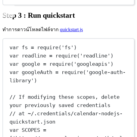
Step 3 : Run quickstart
ทำการดาวน์โหลดไฟล์จาก
quickstart.js
var
 fs 
=
require
(
'fs'
)
var
 readline 
=
require
(
'readline'
)
var
 google 
=
require
(
'googleapis'
)
var
 googleAuth 
=
require
(
'google-auth-
library'
)
// If modifying these scopes, delete 
your previously saved credentials
// at ~/.credentials/calendar-nodejs-
quickstart.json
var
SCOPES
=