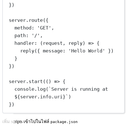
})
server.
route
({
method: 
'GET'
,
path: 
'/'
,
handler
: (
request
, 
reply
) 
=>
 {
reply
({ message: 
'Hello World'
 })
}
})
server.
start
(() 
=>
 {
console.
log
(
`Server is running at 
${
server
.
info
.
uri
}`
)
})
เพิ่ม scripts เข้าไปในไฟล์
package.json