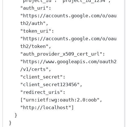
"project_id"
: 
"project_id_1234"
,
"auth_uri"
: 
"https://accounts.google.com/o/oau
th2/auth"
,
"token_uri"
: 
"https://accounts.google.com/o/oau
th2/token"
,
"auth_provider_x509_cert_url"
: 
"https://www.googleapis.com/oauth2
/v1/certs"
,
"client_secret"
: 
"client_secret123456"
,
"redirect_uris"
: 
[
"urn:ietf:wg:oauth:2.0:oob"
, 
"http://localhost"
]
}
}