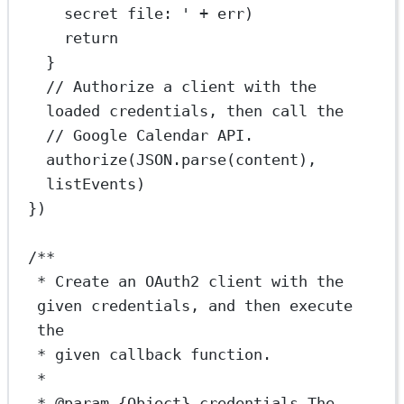
secret file: '
+
 err)
return
}
// Authorize a client with the 
loaded credentials, then call the
// Google Calendar API.
authorize
(
JSON
.
parse
(content), 
listEvents)
})
/**
* Create an OAuth2 client with the 
given credentials, and then execute 
the
* given callback function.
*
* 
@param
{Object}
credentials
 The 