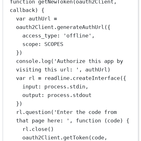
function
getNewToken
(
oauth2Client
, 
callback
) {
var
 authUrl 
=
oauth2Client.
generateAuthUrl
({
access_type: 
'offline'
,
scope: 
SCOPES
})
console.
log
(
'Authorize this app by 
visiting this url: '
, authUrl)
var
 rl 
=
 readline.
createInterface
({
input: process.stdin,
output: process.stdout
})
rl.
question
(
'Enter the code from 
that page here: '
, 
function
 (
code
) {
rl.
close
()
oauth2Client.
getToken
(code, 