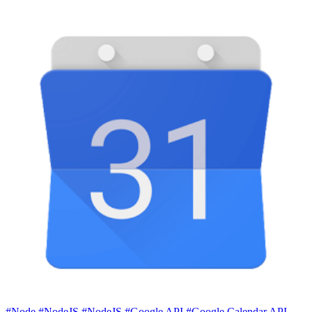
#Node
#NodeJS
#NodeJS
#Google API
#Google Calendar API