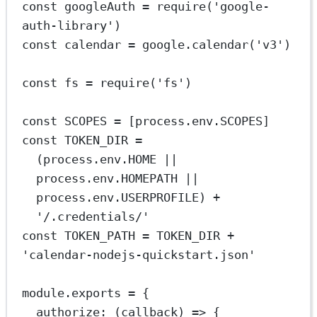
const
googleAuth
=
require
(
'google-
auth-library'
)
const
calendar
=
 google.
calendar
(
'v3'
)
const
fs
=
require
(
'fs'
)
const
SCOPES
=
 [process.env.
SCOPES
]
const
TOKEN_DIR
=
(process.env.
HOME
||
process.env.
HOMEPATH
||
process.env.
USERPROFILE
) 
+
'/.credentials/'
const
TOKEN_PATH
=
TOKEN_DIR
+
'calendar-nodejs-quickstart.json'
module
.
exports
=
 {
authorize
: (
callback
) 
=>
 {