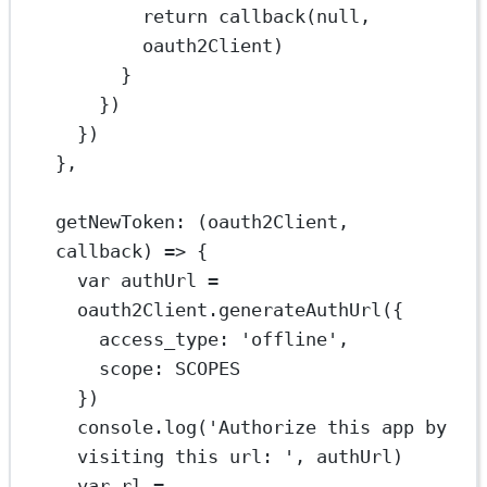
return
callback
(
null
, 
oauth2Client)
}
})
})
},
getNewToken
: (
oauth2Client
, 
callback
) 
=>
 {
var
 authUrl 
=
oauth2Client.
generateAuthUrl
({
access_type: 
'offline'
,
scope: 
SCOPES
})
console.
log
(
'Authorize this app by 
visiting this url: '
, authUrl)
var
 rl 
=