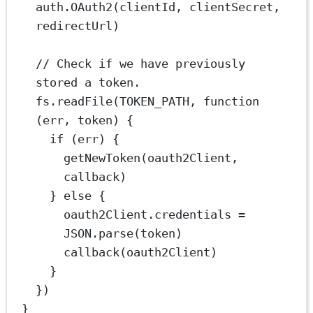
auth.
OAuth2
(clientId, clientSecret, 
redirectUrl)
// Check if we have previously 
stored a token.
fs.
readFile
(
TOKEN_PATH
, 
function
(
err
, 
token
) {
if
 (err) {
getNewToken
(oauth2Client, 
callback)
} 
else
 {
oauth2Client.credentials 
=
JSON
.
parse
(token)
callback
(oauth2Client)
}
})
}