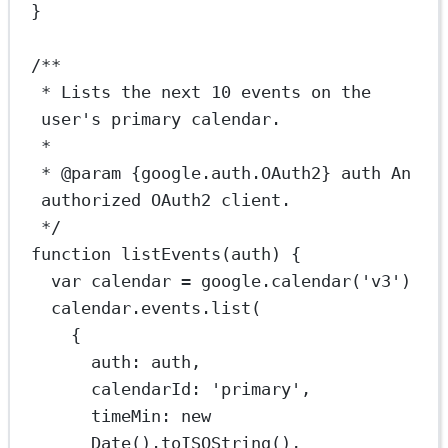
}
/**
* Lists the next 10 events on the 
user's primary calendar.
*
* 
@param
{google.auth.OAuth2}
auth
 An 
authorized OAuth2 client.
*/
function
listEvents
(
auth
) {
var
 calendar 
=
 google.
calendar
(
'v3'
)
calendar.events.
list
(
{
auth: auth,
calendarId: 
'primary'
,
timeMin: 
new
Date
().
toISOString
(),