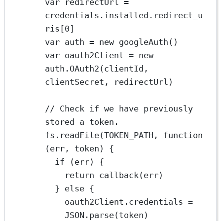
var
 redirectUrl 
=
credentials.installed.redirect_u
ris[
0
]
var
 auth 
=
new
googleAuth
()
var
 oauth2Client 
=
new
auth.
OAuth2
(clientId, 
clientSecret, redirectUrl)
// Check if we have previously 
stored a token.
fs.
readFile
(
TOKEN_PATH
, 
function
(
err
, 
token
) {
if
 (err) {
return
callback
(err)
} 
else
 {
oauth2Client.credentials 
=
JSON
.
parse
(token)