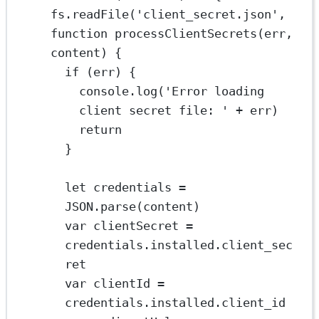
fs.
readFile
(
'client_secret.json'
, 
function
processClientSecrets
(
err
, 
content
) {
if
 (err) {
console.
log
(
'Error loading 
client secret file: '
+
 err)
return
}
let
 credentials 
=
JSON
.
parse
(content)
var
 clientSecret 
=
credentials.installed.client_sec
ret
var
 clientId 
=
credentials.installed.client_id