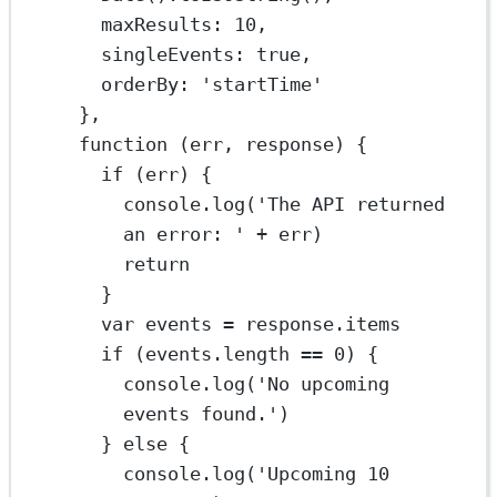
maxResults: 
10
,
singleEvents: 
true
,
orderBy: 
'startTime'
},
function
 (
err
, 
response
) {
if
 (err) {
console.
log
(
'The API returned 
an error: '
+
 err)
return
}
var
 events 
=
 response.items
if
 (events.
length
==
0
) {
console.
log
(
'No upcoming 
events found.'
)
} 
else
 {
console.
log
(
'Upcoming 10 