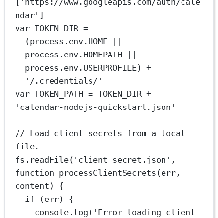
[
'https://www.googleapis.com/auth/cale
ndar'
]
var
TOKEN_DIR
=
(process.env.
HOME
||
process.env.
HOMEPATH
||
process.env.
USERPROFILE
) 
+
'/.credentials/'
var
TOKEN_PATH
=
TOKEN_DIR
+
'calendar-nodejs-quickstart.json'
// Load client secrets from a local 
file.
fs.
readFile
(
'client_secret.json'
, 
function
processClientSecrets
(
err
, 
content
) {
if
 (err) {
console.
log
(
'Error loading client 