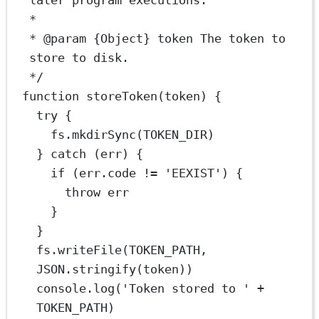
later program executions.
*
* 
@param
{Object}
token
 The token to 
store to disk.
*/
function
storeToken
(
token
) {
try
 {
fs.
mkdirSync
(
TOKEN_DIR
)
} 
catch
 (err) {
if
 (err.code 
!=
'EEXIST'
) {
throw
 err
}
}
fs.
writeFile
(
TOKEN_PATH
, 
JSON
.
stringify
(token))
console.
log
(
'Token stored to '
+
TOKEN_PATH
)