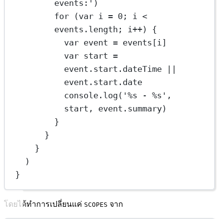
events:'
)
for
 (
var
 i 
=
0
; i 
<
events.
length
; i
++
) {
var
 event 
=
 events[i]
var
 start 
=
event.start.dateTime 
||
event.start.date
console.
log
(
'%s - %s'
, 
start, event.summary)
}
}
}
)
}
โดยได้ทำการเปลี่ยนแค่
จาก
SCOPES