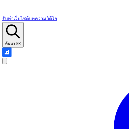
รับทำเว็บไซต์
บทความ
วิดีโอ
ค้นหา
⌘K