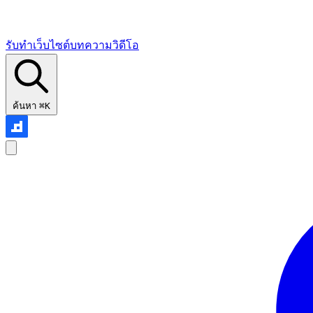
รับทำเว็บไซต์
บทความ
วิดีโอ
ค้นหา
⌘K