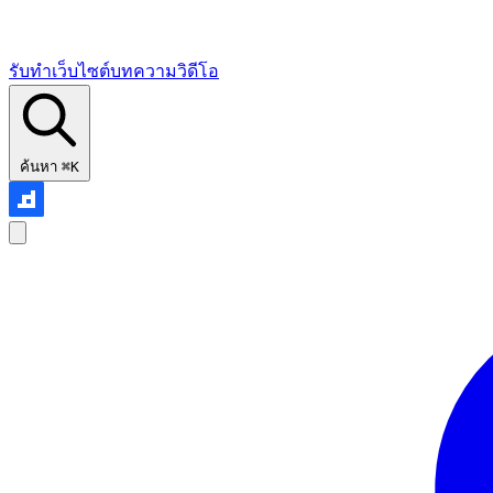
รับทำเว็บไซต์
บทความ
วิดีโอ
ค้นหา
⌘K