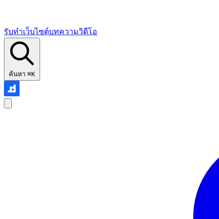
รับทำเว็บไซต์
บทความ
วิดีโอ
ค้นหา
⌘K