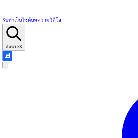
รับทำเว็บไซต์
บทความ
วิดีโอ
ค้นหา
⌘K