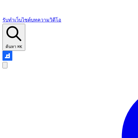
รับทำเว็บไซต์
บทความ
วิดีโอ
ค้นหา
⌘K