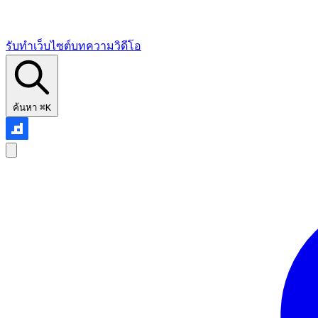
รับทำเว็บไซต์
บทความ
วิดีโอ
ค้นหา
⌘K