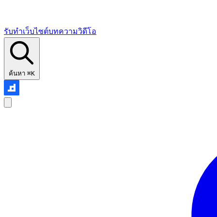
รับทำเว็บไซต์
บทความ
วิดีโอ
ค้นหา
⌘K