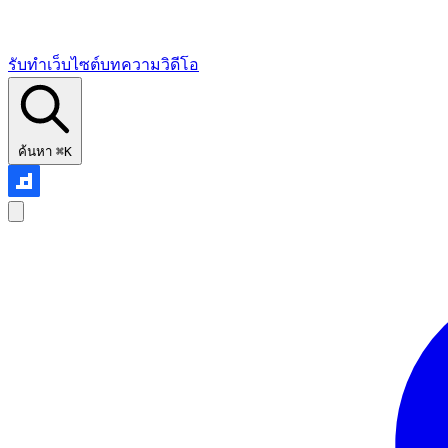
รับทำเว็บไซต์
บทความ
วิดีโอ
ค้นหา
⌘K