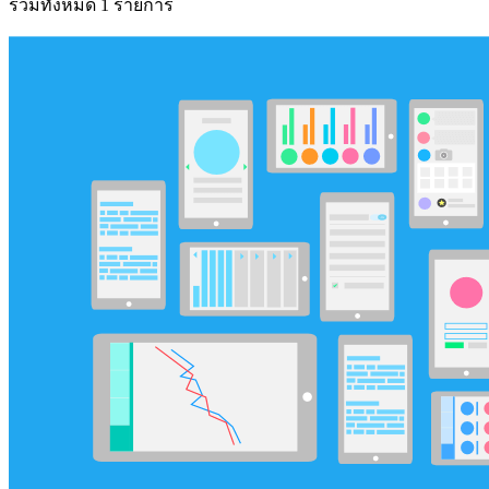
รวมทั้งหมด 1 รายการ