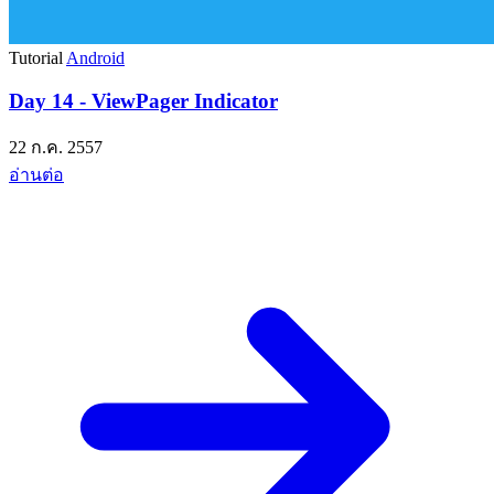
Tutorial
Android
Day 14 - ViewPager Indicator
22 ก.ค. 2557
อ่านต่อ