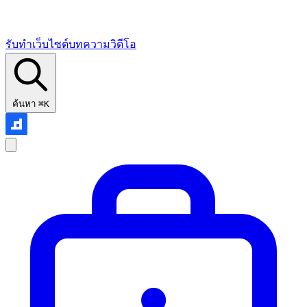
รับทำเว็บไซต์
บทความ
วิดีโอ
ค้นหา
⌘K