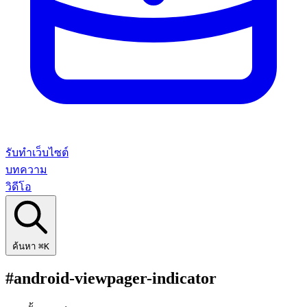
รับทำเว็บไซต์
บทความ
วิดีโอ
ค้นหา
⌘K
#android-viewpager-indicator