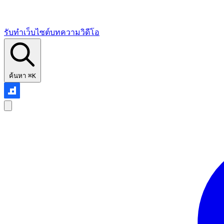
รับทำเว็บไซต์
บทความ
วิดีโอ
ค้นหา
⌘K