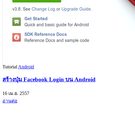
Tutorial
Android
สร้างปุ่ม Facebook Login บน Android
16 เม.ย. 2557
อ่านต่อ