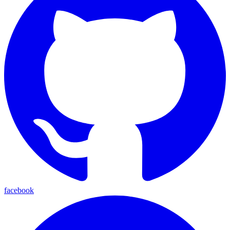
facebook