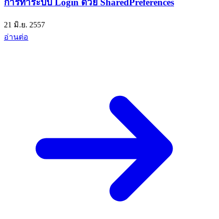
การทำระบบ Login ด้วย SharedPreferences
21 มิ.ย. 2557
อ่านต่อ