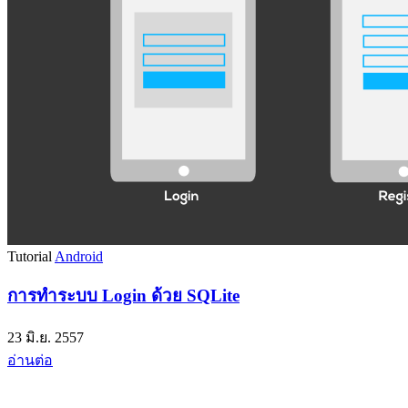
Tutorial
Android
การทำระบบ Login ด้วย SQLite
23 มิ.ย. 2557
อ่านต่อ