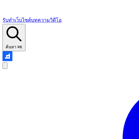
รับทำเว็บไซต์
บทความ
วิดีโอ
ค้นหา
⌘K