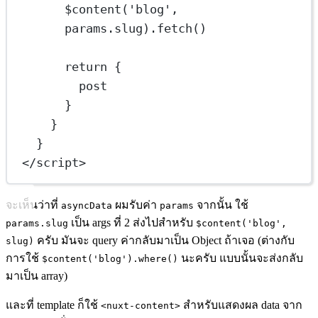
$content
(
'blog'
, 
params.slug).
fetch
()
return
 {
post
}
}
}
</
script
>
จะเห็นว่าที่
ผมรับค่า
จากนั้น ใช้
asyncData
params
เป็น args ที่ 2 ส่งไปสำหรับ
params.slug
$content('blog',
ครับ มันจะ query ค่ากลับมาเป็น Object ถ้าเจอ (ต่างกับ
slug)
การใช้
นะครับ แบบนั้นจะส่งกลับ
$content('blog').where()
มาเป็น array)
และที่ template ก็ใช้
สำหรับแสดงผล data จาก
<nuxt-content>