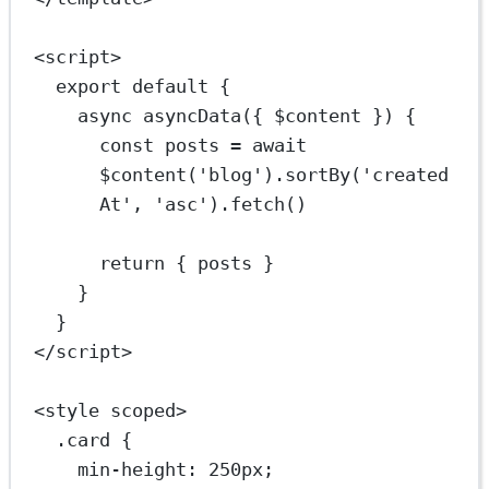
<
script
>
export
default
 {
async
asyncData
({ 
$content
 }) 
{
const
posts
=
await
$content
(
'blog'
).
sortBy
(
'created
At'
, 
'asc'
).
fetch
()
return
 { posts }
}
}
</
script
>
<
style
scoped
>
.card
 {
min-height
: 
250
px
;