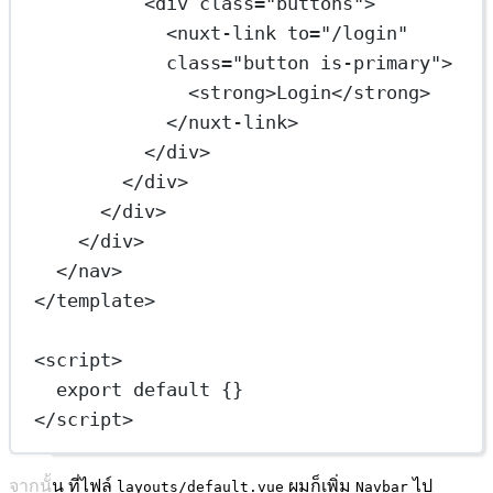
<
div
class
=
"buttons"
>
<
nuxt-link
to
=
"/login"
class
=
"button is-primary"
>
<
strong
>Login</
strong
>
</
nuxt-link
>
</
div
>
</
div
>
</
div
>
</
div
>
</
nav
>
</
template
>
<
script
>
export
default
 {}
</
script
>
จากนั้น ที่ไฟล์
ผมก็เพิ่ม
ไป
layouts/default.vue
Navbar