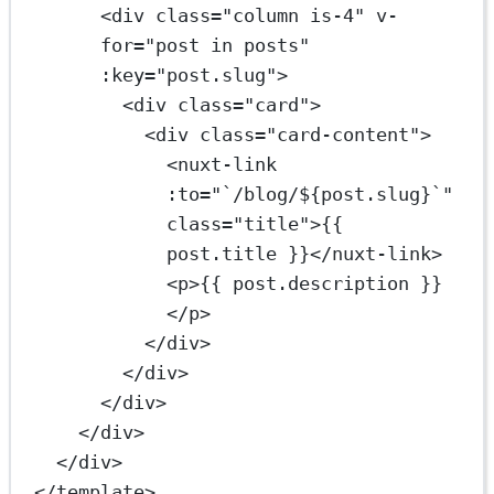
<
div
class
=
"column is-4"
v-
for
=
"post in posts"
:key
=
"post.slug"
>
<
div
class
=
"card"
>
<
div
class
=
"card-content"
>
<
nuxt-link
:to
=
"`/blog/${post.slug}`"
class
=
"title"
>{{ 
post.title }}</
nuxt-link
>
<
p
>{{ post.description }}
</
p
>
</
div
>
</
div
>
</
div
>
</
div
>
</
div
>
</
template
>