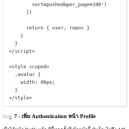
sort=pushed&per_page=100'
)
])
return
 { user, repos }
}
}
</
script
>
<
style
scoped
>
.avatar
 {
width
: 
80
px
;
}
</
style
>
Step 7 - เพิ่ม Authentication หน้า Profile