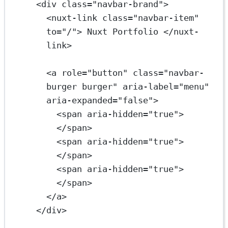
<
div
class
=
"navbar-brand"
>
<
nuxt-link
class
=
"navbar-item"
to
=
"/"
> Nuxt Portfolio </
nuxt-
link
>
<
a
role
=
"button"
class
=
"navbar-
burger burger"
aria-label
=
"menu"
aria-expanded
=
"false"
>
<
span
aria-hidden
=
"true"
>
</
span
>
<
span
aria-hidden
=
"true"
>
</
span
>
<
span
aria-hidden
=
"true"
>
</
span
>
</
a
>
</
div
>