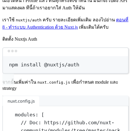
เมื่อได้หน้า Profile แล้ว ทีนี้ทุกครั้งที่เข้าหน้านี้ มันก็จะไปดึง API
มาแสดงผล ทีนี้ถ้าเราอยากใส่ Auth ให้มัน
เราใช้
ครับ รายละเอียดเพิ่มเติม ลองไปอ่าน
ตอนที่
nuxtjs/auth
8 - ทำระบบ Authentication ด้วย Nuxt.js
เพิ่มเติมได้ครับ
ติดตั้ง Nuxtjs Auth
Terminal window
npm
install
@nuxtjs/auth
จากนั้นเพิ่มค่าใน
เพื่อกำหนด module และ
nuxt.config.js
strategy
nuxt.config.js
modules
: [
// Doc: https://github.com/nuxt-
community/modules/tree/master/pack