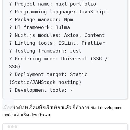
?
 Project name: nuxt-portfolio
?
 Programming language: JavaScript
?
 Package manager: Npm
?
 UI framework: Bulma
?
 Nuxt.js modules: Axios, Content
?
 Linting tools: ESLint, Prettier
?
 Testing framework: Jest
?
 Rendering mode: Universal (
SSR
/
SSG
)
?
 Deployment target: Static 
(
Static/JAMStack
hosting
)
?
 Development tools: -
เมื่อสร้างโปรเจ็คเสร็จเรียบร้อยแล้ว ก็ทำการ Start development
mode แล้วเริ่ม dev กันเลย
Terminal window