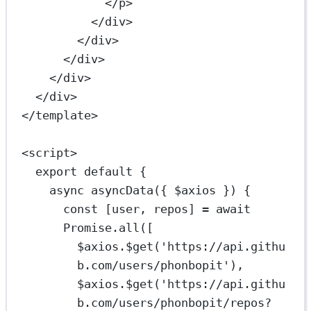
</
p
>
</
div
>
</
div
>
</
div
>
</
div
>
</
div
>
</
template
>
<
script
>
export
default
 {
async
asyncData
({ 
$axios
 }) 
{
const
 [
user
, 
repos
] 
=
await
Promise
.
all
([
$axios.
$get
(
'https://api.githu
b.com/users/phonbopit'
),
$axios.
$get
(
'https://api.githu
b.com/users/phonbopit/repos?