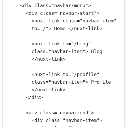
<
div
class
=
"navbar-menu"
>
<
div
class
=
"navbar-start"
>
<
nuxt-link
class
=
"navbar-item"
to
=
"/"
> Home </
nuxt-link
>
<
nuxt-link
to
=
"/blog"
class
=
"navbar-item"
> Blog 
</
nuxt-link
>
<
nuxt-link
to
=
"/profile"
class
=
"navbar-item"
> Profile 
</
nuxt-link
>
</
div
>
<
div
class
=
"navbar-end"
>
<
div
class
=
"navbar-item"
>