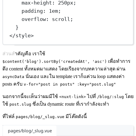
max-height
: 
250
px
;
padding
: 
1
em
;
overflow
: 
scroll
;
}
</
style
>
ส่วนสำคัญคือ เราใช้
เพื่อทำการ
$content('blog').sortBy('createdAt', 'asc')
ดึง content ทั้งหมดมาแสดง โดยเรียงจากบทความล่าสุด ผ่าน
นั่นเอง และใน template เราก็แค่วน loop แสดงค่า
asyncData
posts ครับ
v-for="post in posts" :key="post.slug"
นอกจากนี้จะเห็นว่าผมมีใช้
ไปที่
โดย
<nuxt-link>
/blog/:slug
ใช้
ซึ่งเป็น dynamic route ที่เรากำลังจะทำ
post.slug
ที่ไฟล์
มีโค๊ดดังนี้
pages/blog/_slug.vue
pages/blog/_slug.vue