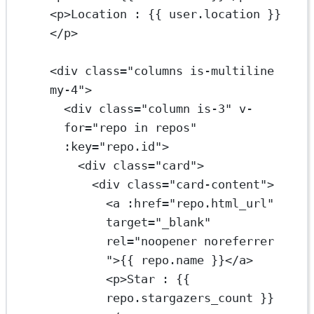
<
p
>Location : {{ user.location }}
</
p
>
<
div
class
=
"columns is-multiline 
my-4"
>
<
div
class
=
"column is-3"
v-
for
=
"repo in repos"
:key
=
"repo.id"
>
<
div
class
=
"card"
>
<
div
class
=
"card-content"
>
<
a
:href
=
"repo.html_url"
target
=
"_blank"
rel
=
"noopener noreferrer 
"
>{{ repo.name }}</
a
>
<
p
>Star : {{ 
repo.stargazers_count }}