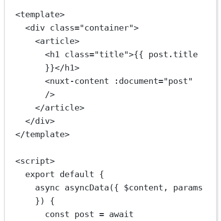
<
template
>
<
div
class
=
"container"
>
<
article
>
<
h1
class
=
"title"
>{{ post.title 
}}</
h1
>
<
nuxt-content
:document
=
"post"
/>
</
article
>
</
div
>
</
template
>
<
script
>
export
default
 {
async
asyncData
({ 
$content
, 
params
}) 
{
const
post
=
await