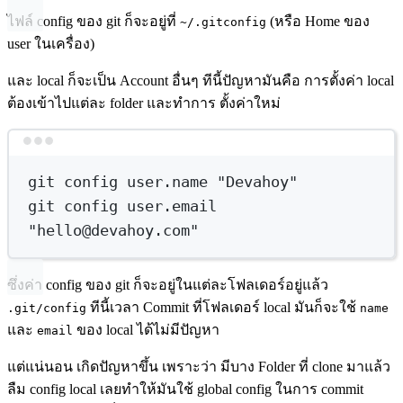
ไฟล์ config ของ git ก็จะอยู่ที่
(หรือ Home ของ
~/.gitconfig
user ในเครื่อง)
และ local ก็จะเป็น Account อื่นๆ ทีนี้ปัญหามันคือ การตั้งค่า local
ต้องเข้าไปแต่ละ folder และทำการ ตั้งค่าใหม่
Terminal window
git
config
user.name
"Devahoy"
git
config
user.email
"hello@devahoy.com"
ซึ่งค่า config ของ git ก็จะอยู่ในแต่ละโฟลเดอร์อยู่แล้ว
ทีนี้เวลา Commit ที่โฟลเดอร์ local มันก็จะใช้
.git/config
name
และ
ของ local ได้ไม่มีปัญหา
email
แต่แน่นอน เกิดปัญหาขึ้น เพราะว่า มีบาง Folder ที่ clone มาแล้ว
ลืม config local เลยทำให้มันใช้ global config ในการ commit