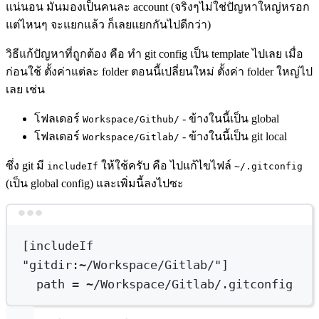
แน่นอน มันมองเป็นคนละ account (จริงๆไม่ใช่ปัญหาใหญ่หรอก
แต่ไหนๆ จะแยกแล้ว ก็เลยแยกกันไปดีกว่า)
วิธีแก้ปัญหาที่ถูกต้อง คือ ทำ git config เป็น template ไปเลย เมื่อ
ก่อนใช้ ตั้งค่าแต่ละ folder ตอนนี้เปลี่ยนใหม่ ตั้งค่า folder ใหญ่ไป
เลย เช่น
โฟลเดอร์
- ข้างในนี้เป็น global
Workspace/Github/
โฟลเดอร์
- ข้างในนี้เป็น git local
Workspace/Gitlab/
ซึ่ง git มี
ให้ใช้ครับ คือ ไปแก้ไขไฟล์
includeIf
~/.gitconfig
(เป็น global config) และเพิ่มนี้ลงไปซะ
Terminal window
[includeIf 
"gitdir:~/Workspace/Gitlab/"
]
path
=
~/Workspace/Gitlab/.gitconfig