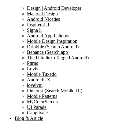
Design | Android Developer
Material Design
Android Niceties
Inspired-UI
Signa li
Android App Patterns
Mobile Design Inspiration
Dribbble (Search Android)
Behance (Search app)
The Ultralinx (Tagged Android)
Pttrns
Loviv
Mobile Tuxedo
AndroidUX
lovelyui
Pinterest (Search Mobile UI)
Mobile Patterns
MyColorScreen
UI Parade
Capptivate
Blog & Article