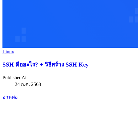
Linux
SSH คืออะไร? + วิธีสร้าง SSH Key
PublishedAt
24 ก.ค. 2563
อ่านต่อ