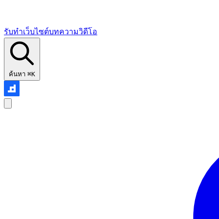
รับทำเว็บไซต์
บทความ
วิดีโอ
ค้นหา
⌘K