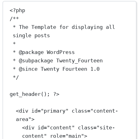
<?
php
/**
* The Template for displaying all 
single posts
*
* 
@package
 WordPress
* 
@subpackage
 Twenty_Fourteen
* 
@since
 Twenty Fourteen 1.0
*/
get_header
(); 
?>
<
div
id
=
"primary"
class=
"content-
area"
>
<
div
id
=
"content"
class=
"site-
content"
role
=
"main"
>