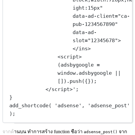
ight:15px"
data-ad-client="ca-
pub-1234567890"
data-ad-
slot="12345678">
</ins>
<script>
(adsbygoogle = 
window.adsbygoogle || 
[]).push({});
</script>'
;
}
add_shortcode
( 
'adsense'
, 
'adsense_post'
);
จากด้านบน ทำการสร้าง function ชือว่า
จาก
adsense_post()