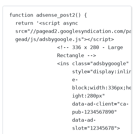
function
adsense_post2
() {
return
'<script async 
src="//pagead2.googlesyndication.com/pa
gead/js/adsbygoogle.js"></script>
<!-- 336 x 280 - Large 
Rectangle -->
<ins class="adsbygoogle"
style="display:inlin
e-
block;width:336px;he
ight:280px"
data-ad-client="ca-
pub-1234567890"
data-ad-
slot="12345678">