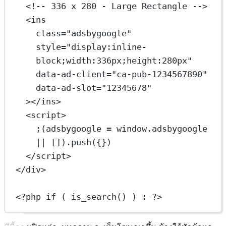
<!-- 336 x 280 - Large Rectangle -->
<
ins
class
=
"adsbygoogle"
style
=
"display:inline-
block;width:336px;height:280px"
data-ad-client
=
"ca-pub-1234567890"
data-ad-slot
=
"12345678"
></
ins
>
<
script
>
;(adsbygoogle 
=
 window.adsbygoogle 
||
 []).
push
({})
</
script
>
</
div
>
<
?php if ( is_search() ) : ?>