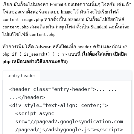
เรียก มันก็จะไปมองหา Format ของบทความนั้นๆ ไงครับ เช่น ถ้า
โพสของเราตั้งฟอร์แมตแบบ Image ไว้ มันก็จะไปเรียกไฟล์
หากตั้งเป็น Standard มันก็จะไปเรียกไฟล์
content-image.php
สมมติละกันว่าทุกโพส ตั้งเป็น Standard ฉะนั้นก็จะ
content.php
ไปแก้ไขไฟล์
content.php
ทำการเพิ่มโค๊ด Adsense หลังปิดแท็ก
ครับ และก่อน
header
<?
แบบนี้
(ไม่ต้องใส่แท็ก เปิดปิด
php if ( is_search() ) : ?>
php เหมือนอย่างวิธีแรกนะครับ)
.entry-header
<
header
class
=
"entry-header"
>... ... 
...</
header
>
<
div
style
=
"text-align: center;"
>
<
script
async
src
=
"//pagead2.googlesyndication.com
/pagead/js/adsbygoogle.js"
></
script
>