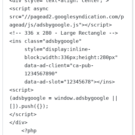
<
div
style
=
"text-align: center;"
>
<
script
async
src
=
"//pagead2.googlesyndication.com/p
agead/js/adsbygoogle.js"
></
script
>
<!--
336
x
280
-
Large
Rectangle
-->
<
ins
class=
"adsbygoogle"
style
=
"display:inline-
block;width:336px;height:280px"
data
-
ad
-
client
=
"ca-pub-
1234567890"
data
-
ad
-
slot
=
"12345678"
></
ins
>
<
script
>
(
adsbygoogle
=
window
.
adsbygoogle
||
[])
.
push
({});
</
script
>
</
div
>
<?
php