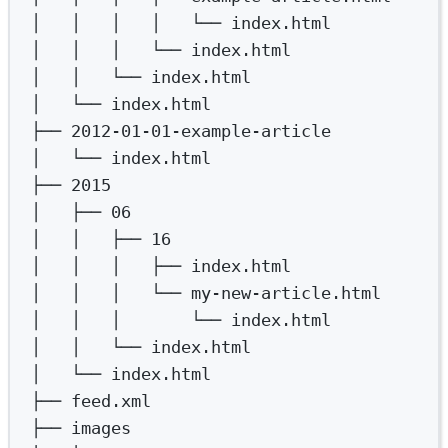
│  
│  
│  
│  
└──
index.html
│  
│  
│  
└──
index.html
│  
│  
└──
index.html
│  
└──
index.html
├──
2012-01-01-example-article
│  
└──
index.html
├──
2015
│  
├──
06
│  
│  
├──
16
│  
│  
│  
├──
index.html
│  
│  
│  
└──
my-new-article.html
│  
│  
│  
└──
index.html
│  
│  
└──
index.html
│  
└──
index.html
├──
feed.xml
├──
images