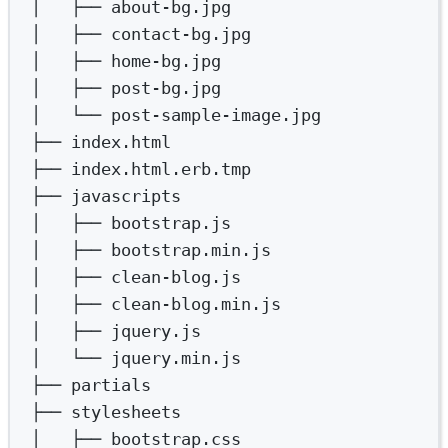
│  
├──
about-bg.jpg
│  
├──
contact-bg.jpg
│  
├──
home-bg.jpg
│  
├──
post-bg.jpg
│  
└──
post-sample-image.jpg
├──
index.html
├──
index.html.erb.tmp
├──
javascripts
│  
├──
bootstrap.js
│  
├──
bootstrap.min.js
│  
├──
clean-blog.js
│  
├──
clean-blog.min.js
│  
├──
jquery.js
│  
└──
jquery.min.js
├──
partials
├──
stylesheets
│  
├──
bootstrap.css