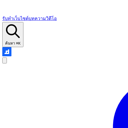
รับทำเว็บไซต์
บทความ
วิดีโอ
ค้นหา
⌘K