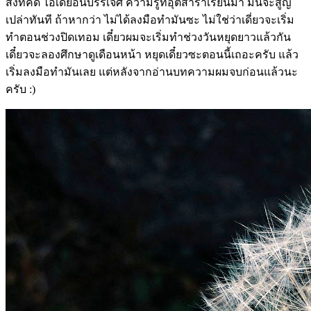
สิ่งที่คิด ไอเดียอันบรรเจิศ ความรู้ที่อุตส่าร่ำเรียนมา มันจะสูญ
เปล่าทันที ถ้าหากว่า ไม่ได้ลงมือทำมันซะ ไม่ใช่ว่าเดี่ยวจะเริ่ม
ทำตอนช่วงปิดเทอม เดี๋ยวผมจะเริ่มทำช่วงวันหยุดยาวแล้วกัน
เดี๋ยวจะลองศึกษาดูเดือนหน้า หยุดเดี๋ยวซะตอนนี้เถอะครับ แล้ว
เริ่มลงมือทำมันเลย แต่หลังจากอ่านบทความผมจบก่อนแล้วนะ
ครับ :)