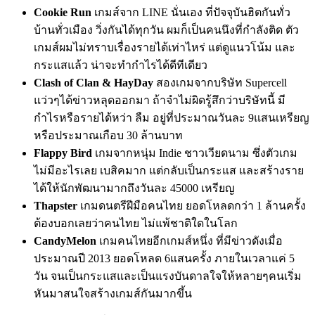
Cookie Run
เกมส์จาก LINE นั่นเอง ที่ปัจจุบันฮิตกันทั่ว
บ้านทั่วเมือง วิ่งกันได้ทุกวัน ผมก็เป็นคนนึงที่กำลังติด ตัว
เกมส์ผมไม่ทราบเรื่องรายได้เท่าไหร่ แต่ดูแนวโน้ม และ
กระแสแล้ว น่าจะทำกำไรได้ดีทีเดียว
Clash of Clan & HayDay
สองเกมจากบริษัท Supercell
แว่วๆได้ข่าวหลุดออกมา ถ้าจำไม่ผิดรู้สึกว่าบริษัทนี้ มี
กำไรหรือรายได้หว่า ลืม อยู่ที่ประมาณวันละ 9แสนเหรียญ
หรือประมาณเกือบ 30 ล้านบาท
Flappy Bird
เกมจากหนุ่ม Indie ชาวเวียดนาม ซึ่งตัวเกม
ไม่มีอะไรเลย เบสิคมาก แต่กลับเป็นกระแส และสร้างราย
ได้ให้นักพัฒนามากถึงวันละ 45000 เหรียญ
Thapster
เกมดนตรีฝีมือคนไทย ยอดโหลดกว่า 1 ล้านครั้ง
ต้องบอกเลยว่าคนไทย ไม่แพ้ชาติใดในโลก
CandyMelon
เกมคนไทยอีกเกมส์หนึ่ง ที่มีข่าวดังเมื่อ
ประมาณปี 2013 ยอดโหลด 6แสนครั้ง ภายในเวลาแค่ 5
วัน จนเป็นกระแสและเป็นแรงบันดาลใจให้หลายๆคนเริ่ม
หันมาสนใจสร้างเกมส์กันมากขึ้น