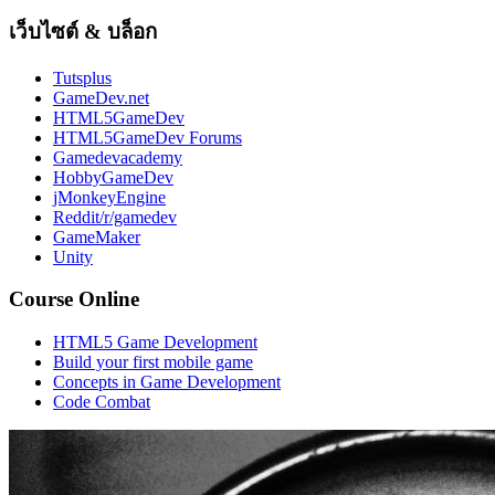
เว็บไซต์ & บล็อก
Tutsplus
GameDev.net
HTML5GameDev
HTML5GameDev Forums
Gamedevacademy
HobbyGameDev
jMonkeyEngine
Reddit/r/gamedev
GameMaker
Unity
Course Online
HTML5 Game Development
Build your first mobile game
Concepts in Game Development
Code Combat