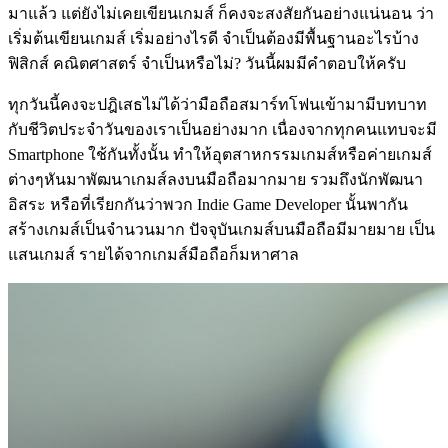
มาแล้ว แต่ยังไม่เคยเขียนเกมส์ ก็คงจะสงสัยกันอย่างแน่นอน ว่า
เริ่มต้นเขียนเกมส์ เริ่มอย่างไรดี จำเป็นต้องมีพื้นฐานอะไรบ้าง
ฟิสิกส์ คณิตศาสตร์ จำเป็นหรือไม่? วันนี้ผมมีคำตอบให้ครับ
ทุกวันนี้คงจะปฎิเสธไม่ได้ว่ามือถือสมาร์ทโฟนเข้ามามีบทบาท
กับชีวิตประจำวันของเราเป็นอย่างมาก เนื่องจากทุกคนแทบจะมี
Smartphone ใช้กันทั้งนั้น ทำให้อุตสาหกรรมเกมส์หรือค่ายเกมส์
ต่างๆหันมาพัฒนาเกมส์ลงบนมือถือมากมาย รวมถึงนักพัฒนา
อิสระ หรือที่เรียกกันว่าพวก Indie Game Developer นั้นพากัน
สร้างเกมส์เป็นจำนวนมาก ปัจจุบันเกมส์บนมือถือมีมายมาย เป็น
แสนเกมส์ รายได้จากเกมส์มือถือก็มหาศาล