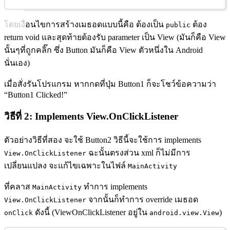
โดยเงื่อนไขการสร้างเมธอดแบบนี้คือ ต้องเป็น
ต้อง
public
return void และสุดท้ายต้องรับ parameter เป็น View (มันก็คือ View
นั้นๆที่ถูกคลิ๊ก ซึ่ง Button มันก็คือ View ตัวหนึ่งใน Android
นั่นเอง)
เมื่อสั่งรันโปรแกรม หากกดที่ปุ่ม Button1 ก็จะโชว์ข้อความว่า
“Button1 Clicked!”
วิธีที่ 2: Implements View.OnClickListener
ตัวอย่างวิธีที่สอง จะใช้ Button2 วิธีนี้จะใช้การ implements
ฉะนั้นตรงส่วน xml ก็ไม่มีการ
View.OnClickListener
เปลี่ยนแปลง จะแก้ไขเฉพาะในไฟล์
MainActivity
ที่คลาส
ทำการ implements
MainActivity
จากนั้นก็ทำการ override เมธอด
View.OnClickListener
ดังนี้ (ViewOnClickListener อยู่ใน
)
onClick
android.view.View