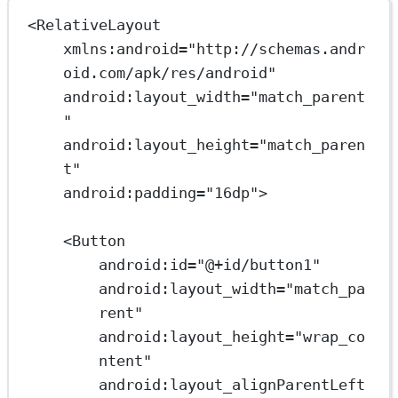
<
RelativeLayout
xmlns:android
=
"http://schemas.andr
oid.com/apk/res/android"
android:layout_width
=
"match_parent
"
android:layout_height
=
"match_paren
t"
android:padding
=
"16dp"
>
<
Button
android:id
=
"@+id/button1"
android:layout_width
=
"match_pa
rent"
android:layout_height
=
"wrap_co
ntent"
android:layout_alignParentLeft