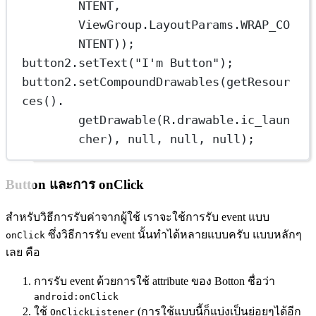
NTENT,
ViewGroup.LayoutParams.WRAP_CO
NTENT));
button2.
setText
(
"I'm Button"
);
button2.
setCompoundDrawables
(
getResour
ces
().
getDrawable
(R.drawable.ic_laun
cher), 
null
, 
null
, 
null
);
Button และการ onClick
สำหรับวิธีการรับค่าจากผู้ใช้ เราจะใช้การรับ event แบบ
ซึ่งวิธีการรับ event นั้นทำได้หลายแบบครับ แบบหลักๆ
onClick
เลย คือ
การรับ event ด้วยการใช้ attribute ของ Botton ชื่อว่า
android:onClick
ใช้
(การใช้แบบนี้ก็แบ่งเป็นย่อยๆได้อีก
OnClickListener