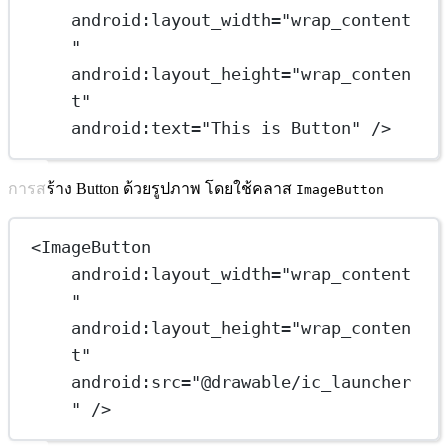
android:layout_width
=
"wrap_content
"
android:layout_height
=
"wrap_conten
t"
android:text
=
"This is Button"
 />
การสร้าง Button ด้วยรูปภาพ โดยใช้คลาส
ImageButton
<
ImageButton
android:layout_width
=
"wrap_content
"
android:layout_height
=
"wrap_conten
t"
android:src
=
"@drawable/ic_launcher
"
 />