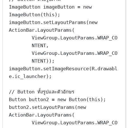
ImageButton
imageButton
=
new
ImageButton
(
this
);
imageButton.
setLayoutParams
(
new
ActionBar.
LayoutParams
(
ViewGroup.LayoutParams.WRAP_CO
NTENT,
ViewGroup.LayoutParams.WRAP_CO
NTENT));
imageButton.
setImageResource
(R.drawabl
e.ic_launcher);
// Button ทั้งรูปและตัวอักษร
Button
button2
=
new
Button
(
this
);
button2.
setLayoutParams
(
new
ActionBar.
LayoutParams
(
ViewGroup.LayoutParams.WRAP_CO