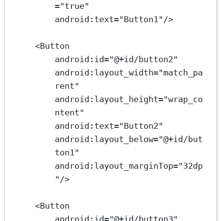
=
"true"
android:text
=
"Button1"
/>
<
Button
android:id
=
"@+id/button2"
android:layout_width
=
"match_pa
rent"
android:layout_height
=
"wrap_co
ntent"
android:text
=
"Button2"
android:layout_below
=
"@+id/but
ton1"
android:layout_marginTop
=
"32dp
"
/>
<
Button
android:id
=
"@+id/button3"