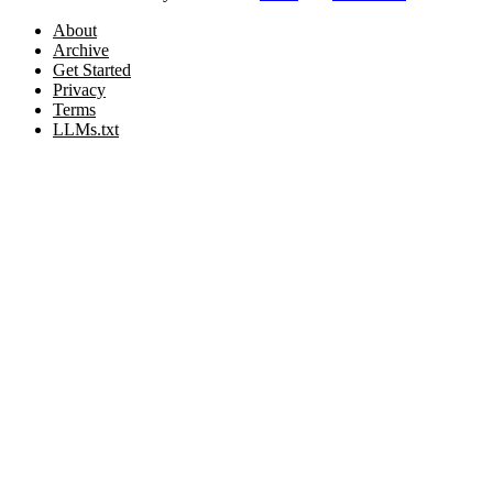
About
Archive
Get Started
Privacy
Terms
LLMs.txt